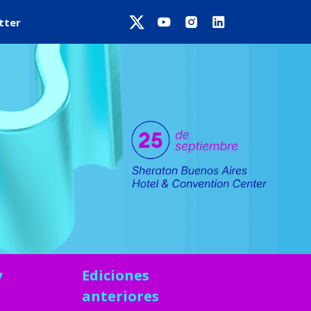
tter
y
Ediciones
anteriores