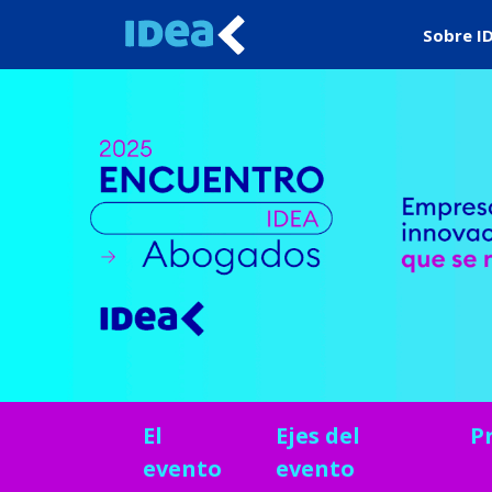
Sobre I
El
Ejes del
P
evento
evento