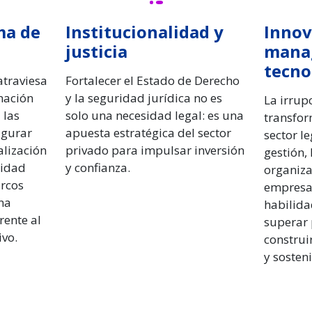
ma de
Institucionalidad y
Innov
justicia
mana
tecno
atraviesa
Fortalecer el Estado de Derecho
mación
y la seguridad jurídica no es
La irrupc
 las
solo una necesidad legal: es una
transfor
igurar
apuesta estratégica del sector
sector l
alización
privado para impulsar inversión
gestión, 
lidad
y confianza.
organiza
rcos
empresa 
na
habilida
rente al
superar 
vo.
construi
y sosteni